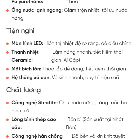
Polyurethane:
thoát
Ống nước lạnh ngang:
 Giảm trộn nhiệt, tối ưu nước 
nóng
Tiện nghi
Màn hình LED:
 Hiển thị nhiệt độ rõ ràng, dễ điều chỉnh
Thanh nhiệt 
 Làm nóng nhanh, tiết kiệm thời 
Ceramic:
gian (Ai Cập)
Mặt bích lớn:
 Tháo lắp dễ dàng, tiết kiệm thời gian
Hệ thống xả cặn:
 Vệ sinh nhanh, duy trì hiệu suất
Chất lượng
Công nghệ Steatite:
 Chịu nước cứng, tăng tuổi thọ 
điện trở
Lòng bình thép cao 
 Bền bỉ (Sản xuất tại Nhật 
cấp:
Bản)
Công nghệ hàn chồng 
 Độ bền và kín khít tuyệt 