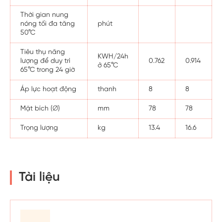
Thời gian nung
nóng tối đa tăng
phút
50°C
Tiêu thụ năng
KWH/24h
lượng để duy trì
0.762
0.914
ở 65°C
65°C trong 24 giờ
Áp lực hoạt động
thanh
8
8
Mặt bích (∅)
mm
78
78
Trọng lượng
kg
13.4
16.6
Tài liệu