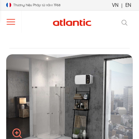
VN
|
EN
Thương hiệu Pháp từ năm 1968
 menu điều hướng
Mở menu điều hướng