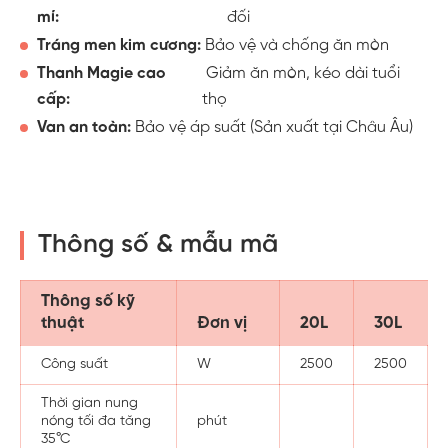
mí:
đối
Tráng men kim cương:
 Bảo vệ và chống ăn mòn
Thanh Magie cao 
 Giảm ăn mòn, kéo dài tuổi 
cấp:
thọ
Van an toàn:
 Bảo vệ áp suất (Sản xuất tại Châu Âu)
Thông số & mẫu mã
Thông số kỹ
thuật
Đơn vị
20L
30L
Công suất
W
2500
2500
Thời gian nung
nóng tối đa tăng
phút
35°C